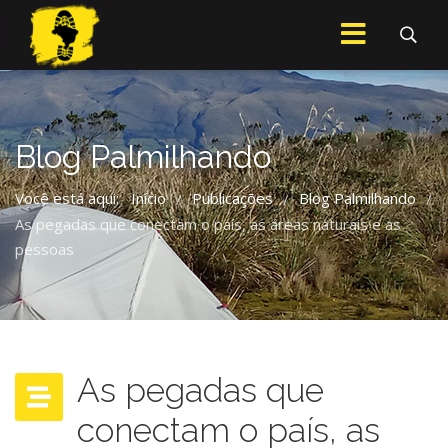
Blog Palmilhando
Você está aqui:
Início
Publicações
Blog Palmilhando
/
/
/
As pegadas que conectam o país, as áreas naturais e as
pessoas
As pegadas que
conectam o país, as