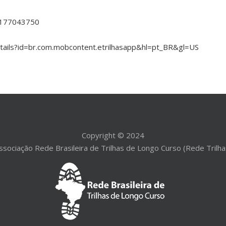
d1177043750
etails?id=br.com.mobcontent.etrilhasapp&hl=pt_BR&gl=US
Copyright © 2024
ssociação Rede Brasileira de Trilhas de Longo Curso (Rede Trilha