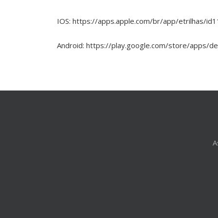
IOS: https://apps.apple.com/br/app/etrilhas/i
Android: https://play.google.com/store/apps/d
A