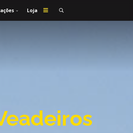
cações
Loja
Veadeiros