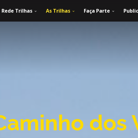
Rede Trilhas
As Trilhas
Faça Parte
Publi
Caminho dos 