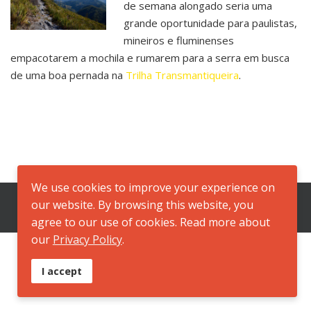
de semana alongado seria uma
grande oportunidade para paulistas,
mineiros e fluminenses
empacotarem a mochila e rumarem para a serra em busca
de uma boa pernada na
Trilha Transmantiqueira
.
We use cookies to improve your experience on
our website. By browsing this website, you
agree to our use of cookies. Read more about
our
Privacy Policy
.
I accept