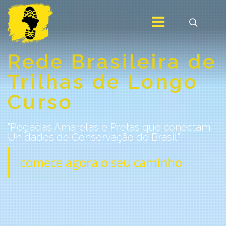
.
Rede Brasileira de
Trilhas de Longo
Curso
"Pegadas Amarelas e Pretas que conectam
Unidades de Conservação do Brasil"
comece agora o seu caminho