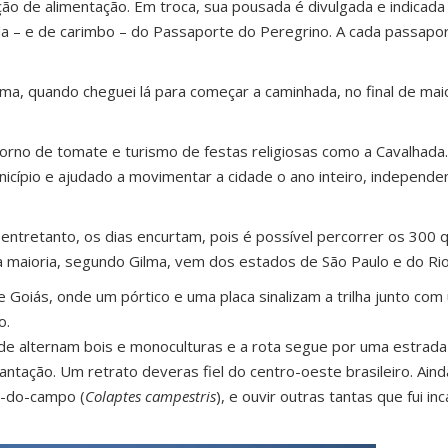
o de alimentação. Em troca, sua pousada é divulgada e indicada p
– e de carimbo – do Passaporte do Peregrino. A cada passapor
a, quando cheguei lá para começar a caminhada, no final de maio.
rno de tomate e turismo de festas religiosas como a Cavalhada
nicípio e ajudado a movimentar a cidade o ano inteiro, independe
l, entretanto, os dias encurtam, pois é possível percorrer os 300 
 maioria, segundo Gilma, vem dos estados de São Paulo e do Rio
oiás, onde um pórtico e uma placa sinalizam a trilha junto com
o.
e alternam bois e monoculturas e a rota segue por uma estrada
ntação. Um retrato deveras fiel do centro-oeste brasileiro. Ainda
u-do-campo (
Colaptes campestris
), e ouvir outras tantas que fui in