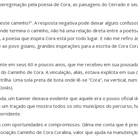
peregrinação pela poesia de Cora, as paisagens do Cerrado e se
u este caminho?”. A resposta negativa pode deixar alguns confuso
nde termina o caminho, não há uma relação direta entre a poetis
 a poesia que inspira Cora está por todo lugar. E não me refiro 
 ao povo goiano, grandes inspirações para a escrita de Cora Cora
dente em seus 60 e poucos anos, que me recebeu em sua pousad
o Caminho de Cora. A vinculação, aliás, estava explícita em sua 
rilha. Uma sola preta de bota onde lê-se “Cora”, na vertical, num
Goiás).
ada, um banner deixava evidente que aquele era o pouso oficial d
e um traçado que mostra todos os oito municípios do percurso, 
orridente.
m com oportunidades e compromissos. Gilma me conta que é prec
iação Caminho de Cora Coralina, valor que ajuda na manutenção 