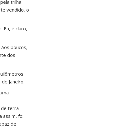
ela trilha
te vendido, o
 Eu, é claro,
. Aos poucos,
nte dos
quilômetros
 de Janeiro.
 uma
 de terra
 assim, foi
capaz de