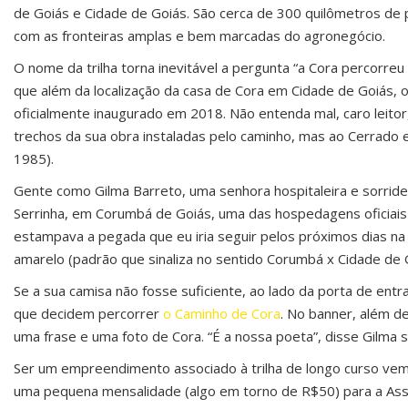
de Goiás e Cidade de Goiás. São cerca de 300 quilômetros de 
com as fronteiras amplas e bem marcadas do agronegócio.
O nome da trilha torna inevitável a pergunta “a Cora percorre
que além da localização da casa de Cora em Cidade de Goiás, o
oficialmente inaugurado em 2018. Não entenda mal, caro leitor,
trechos da sua obra instaladas pelo caminho, mas ao Cerrado e
1985).
Gente como Gilma Barreto, uma senhora hospitaleira e sorri
Serrinha, em Corumbá de Goiás, uma das hospedagens oficiais d
estampava a pegada que eu iria seguir pelos próximos dias na t
amarelo (padrão que sinaliza no sentido Corumbá x Cidade de 
Se a sua camisa não fosse suficiente, ao lado da porta de entr
que decidem percorrer
o Caminho de Cora
. No banner, além d
uma frase e uma foto de Cora. “É a nossa poeta”, disse Gilma s
Ser um empreendimento associado à trilha de longo curso ve
uma pequena mensalidade (algo em torno de R$50) para a Assoc