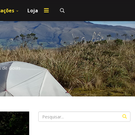
cações
Loja
s de Goiás