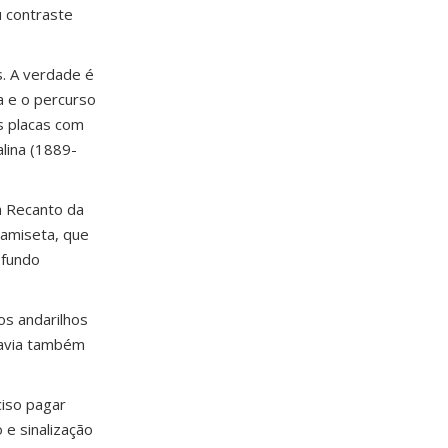
u contraste
s. A verdade é
a e o percurso
às placas com
lina (1889-
a Recanto da
camiseta, que
 fundo
os andarilhos
havia também
iso pagar
e sinalização