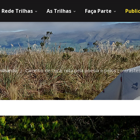
Rede Trilhas
As Trilhas
Faça Parte
Publi
milhando
Caminho de Cora, rota pela poesia e pelos contraste
/