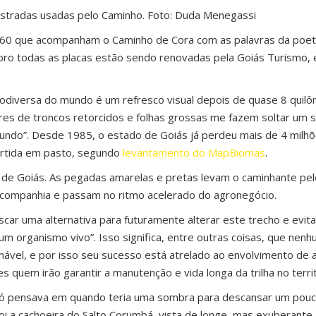
estradas usadas pelo Caminho. Foto: Duda Menegassi
s 60 que acompanham o Caminho de Cora com as palavras da poeti
ro todas as placas estão sendo renovadas pela Goiás Turismo, 
biodiversa do mundo é um refresco visual depois de quase 8 quil
s de troncos retorcidos e folhas grossas me fazem soltar um s
mundo”. Desde 1985, o estado de Goiás já perdeu mais de 4 milh
ertida em pasto, segundo
levantamento do MapBiomas
.
de Goiás. As pegadas amarelas e pretas levam o caminhante pel
 companhia e passam no ritmo acelerado do agronegócio.
ar uma alternativa para futuramente alterar este trecho e evitar
 um organismo vivo”. Isso significa, entre outras coisas, que nen
inável, e por isso seu sucesso está atrelado ao envolvimento de a
quem irão garantir a manutenção e vida longa da trilha no terri
 só pensava em quando teria uma sombra para descansar um pou
oi a cachoeira do Salto Corumbá, vista de longe, mas exuberante.