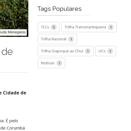
Tags Populares
TLCs
Trilha Transmantiqueira
5
1
Trilha Nacional
1
 de
Trilha Oiapoque ao Chuí
UCs
1
1
Notícias
1
e Cidade de
a. É pelo
s de Corumbá