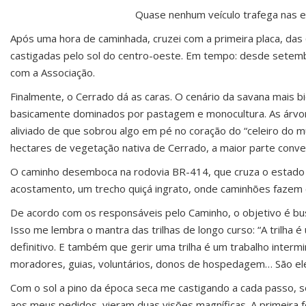
Quase nenhum veículo trafega nas 
Após uma hora de caminhada, cruzei com a primeira placa, da
castigadas pelo sol do centro-oeste. Em tempo: desde setemb
com a Associação.
Finalmente, o Cerrado dá as caras. O cenário da savana mais 
basicamente dominados por pastagem e monocultura. As árvore
aliviado de que sobrou algo em pé no coração do “celeiro do 
hectares de vegetação nativa de Cerrado, a maior parte conv
O caminho desemboca na rodovia BR-414, que cruza o estado 
acostamento, um trecho quiçá ingrato, onde caminhões fazem
De acordo com os responsáveis pelo Caminho, o objetivo é busc
Isso me lembra o mantra das trilhas de longo curso: “A trilha é
definitivo. E também que gerir uma trilha é um trabalho interm
moradores, guias, voluntários, donos de hospedagem… São eles 
Com o sol a pino da época seca me castigando a cada passo,
aos meus pedidos, vieram duas visões magníficas. A primeira f