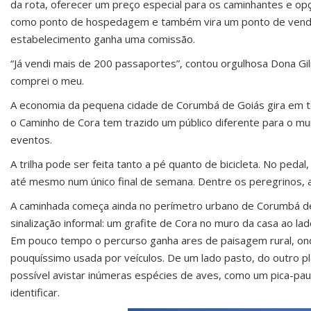
da rota, oferecer um preço especial para os caminhantes e opçã
como ponto de hospedagem e também vira um ponto de venda 
estabelecimento ganha uma comissão.
“Já vendi mais de 200 passaportes”, contou orgulhosa Dona Gilm
comprei o meu.
A economia da pequena cidade de Corumbá de Goiás gira em to
o Caminho de Cora tem trazido um público diferente para o mu
eventos.
A trilha pode ser feita tanto a pé quanto de bicicleta. No peda
até mesmo num único final de semana. Dentre os peregrinos, a
A caminhada começa ainda no perímetro urbano de Corumbá de G
sinalização informal: um grafite de Cora no muro da casa ao lad
Em pouco tempo o percurso ganha ares de paisagem rural, ond
pouquíssimo usada por veículos. De um lado pasto, do outro pla
possível avistar inúmeras espécies de aves, como um pica-pa
identificar.