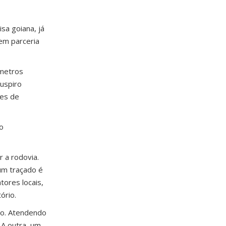
sa goiana, já
em parceria
ômetros
uspiro
ões de
o
 a rodovia.
hum traçado é
tores locais,
tório.
co. Atendendo
 A outra, um