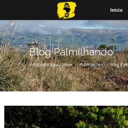
Início
Blog Palmilhando
Você está aqui:
Início
Publicações
Blog Pal
/
/