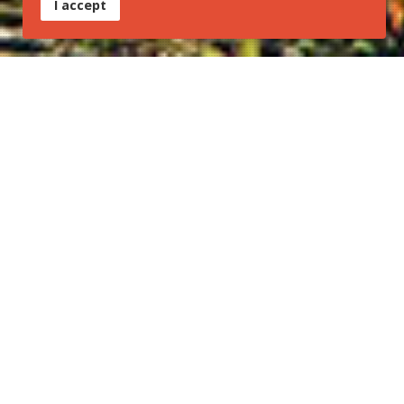
I accept
Os seminários de 2025
R
ede Brasileira de Trilhas promove Seminários
Regionais em 2025 e prepara Congresso
Panamericano em 2026
A
Associação Rede Brasileira de Trilhas
informa que o
ano de
2025 será dedicado à realização de Seminários
Regionais e Estaduais
em diversas regiões do país.
Esses eventos, organizados pela
Associação e suas
diretorias estaduais e regionais
, têm como objetivo