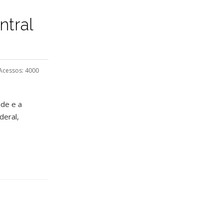
ntral
Acessos: 4000
ade e a
deral,