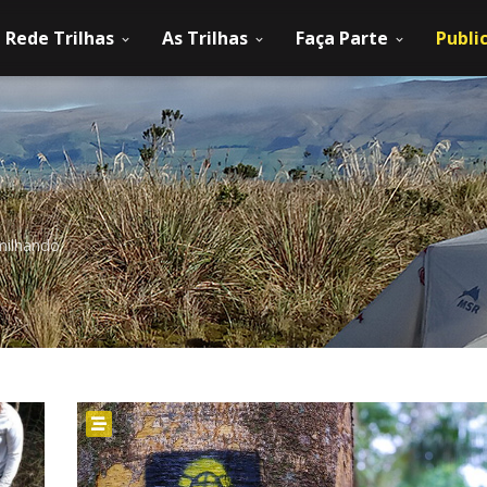
Rede Trilhas
As Trilhas
Faça Parte
Publi
milhando