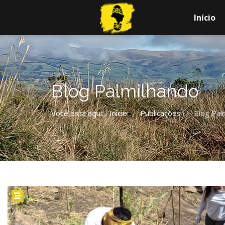
Início
Blog Palmilhando
Você está aqui:
Início
Publicações
Blog Pal
/
/