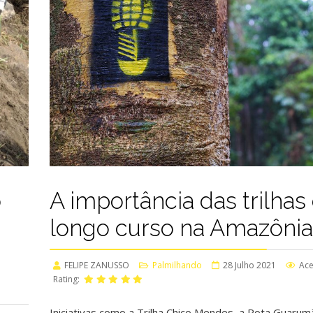
o
A importância das trilhas
longo curso na Amazônia
FELIPE ZANUSSO
Palmilhando
28 Julho 2021
Ace
Rating:
Iniciativas como a Trilha Chico Mendes, a Rota Guarumã