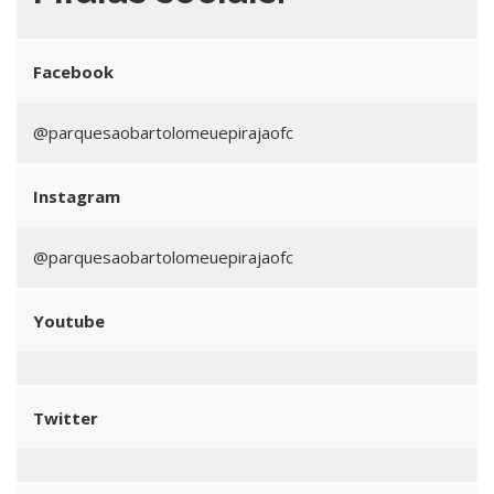
Facebook
@parquesaobartolomeuepirajaofc
Instagram
@parquesaobartolomeuepirajaofc
Youtube
Twitter