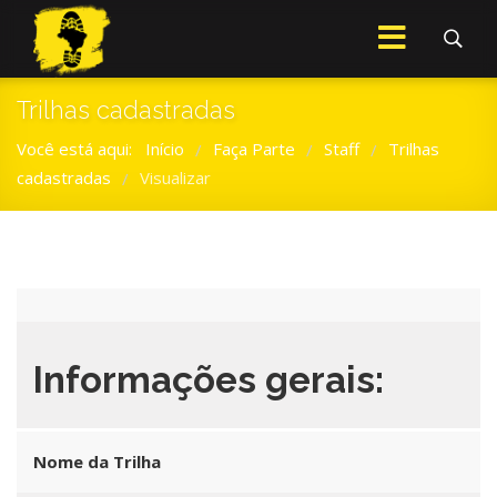
Trilhas cadastradas
Você está aqui:
Início
Faça Parte
Staff
Trilhas
/
/
/
cadastradas
Visualizar
/
Informações gerais:
Nome da Trilha