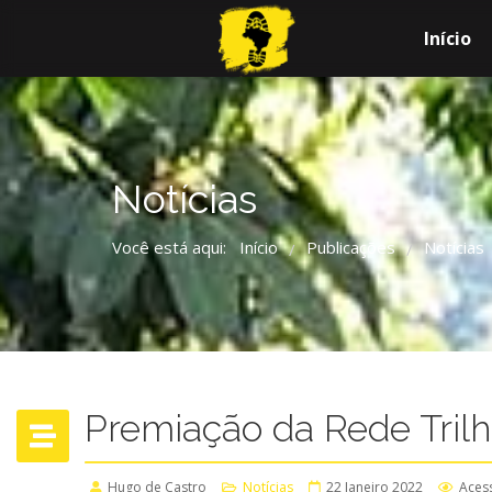
Início
Notícias
Você está aqui:
Início
Publicações
Notícias
/
/
Premiação da Rede Trilh
Hugo de Castro
Notícias
22 Janeiro 2022
Aces