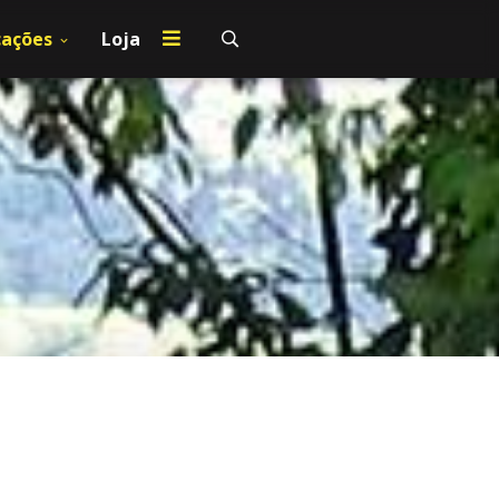
cações
Loja