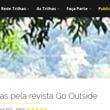
Rede Trilhas
As Trilhas
Faça Parte
Publi
Premiação da Rede Trilhas pela revista Go Outside
/
as pela revista Go Outside
sos: 2015
Rating: