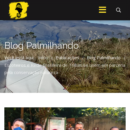
Blog Palmilhando
Você está aqui:
Início
Publicações
Blog Palmilhando
/
/
/
Escoteiros e Rede Brasileira de Trilhas se unem em parceria
pela conservação natureza