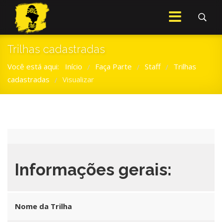
Trilhas cadastradas
Você está aqui:
Início
Faça Parte
Staff
Trilhas
/
/
/
cadastradas
Visualizar
/
Informações gerais:
Nome da Trilha