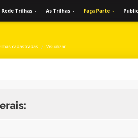
Rede Trilhas
As Trilhas
Faça Parte
Publi
rilhas cadastradas
Visualizar
/
erais: