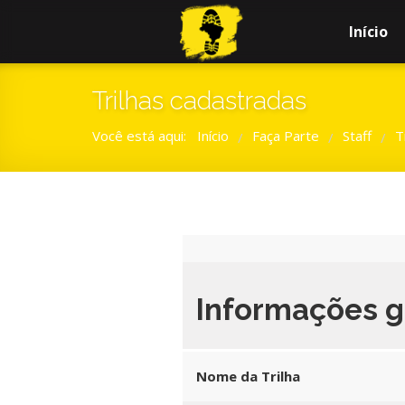
Início
Trilhas cadastradas
Você está aqui:
Início
Faça Parte
Staff
T
/
/
/
Informações g
Nome da Trilha