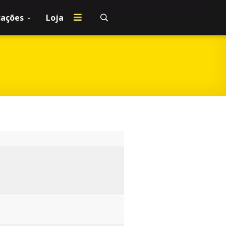
cações
Loja