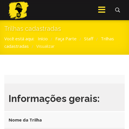
Trilhas cadastradas
Você está aqui:
Início
Faça Parte
Staff
Trilhas
/
/
/
cadastradas
Visualizar
/
Informações gerais:
Nome da Trilha