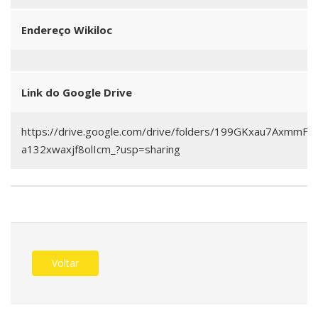
Endereço Wikiloc
Link do Google Drive
https://drive.google.com/drive/folders/199GKxau7AxmmF4
a132xwaxjf8olIcm_?usp=sharing
Voltar