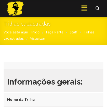
Trilhas cadastradas
Você está aqui:
Início
Faça Parte
Staff
Trilhas
/
/
/
cadastradas
Visualizar
/
Informações gerais:
Nome da Trilha