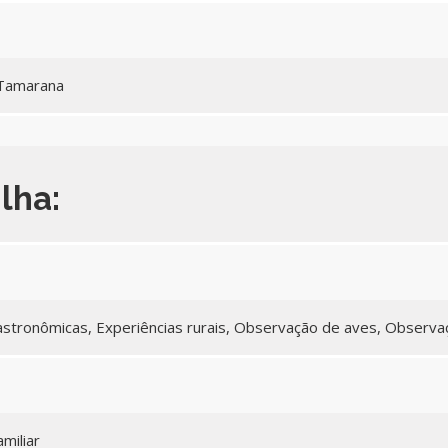
 Tamarana
ilha:
astronômicas, Experiências rurais, Observação de aves, Observa
miliar