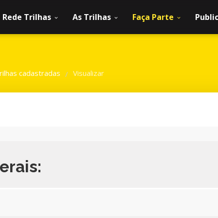
Rede Trilhas
As Trilhas
Faça Parte
Publi
rilhas cadastradas
Visualizar
/
erais: