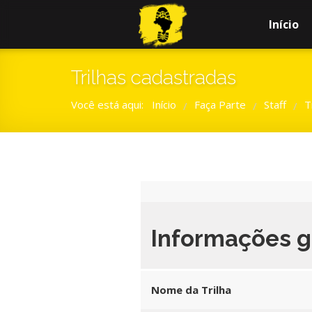
Início
Trilhas cadastradas
Você está aqui:
Início
Faça Parte
Staff
T
/
/
/
Informações g
Nome da Trilha