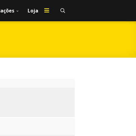
cações
Loja