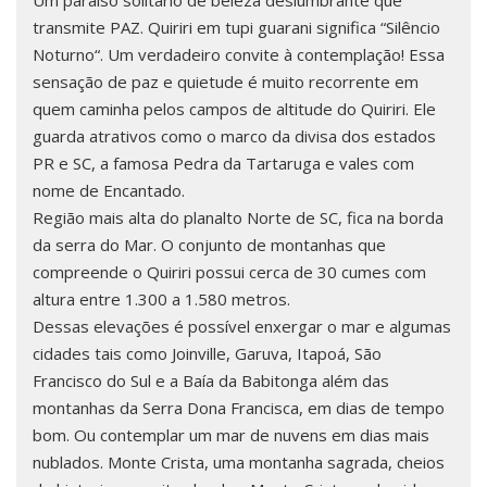
Um paraíso solitário de beleza deslumbrante que
transmite PAZ. Quiriri em tupi guarani significa “Silêncio
Noturno“. Um verdadeiro convite à contemplação! Essa
sensação de paz e quietude é muito recorrente em
quem caminha pelos campos de altitude do Quiriri. Ele
guarda atrativos como o marco da divisa dos estados
PR e SC, a famosa Pedra da Tartaruga e vales com
nome de Encantado.
Região mais alta do planalto Norte de SC, fica na borda
da serra do Mar. O conjunto de montanhas que
compreende o Quiriri possui cerca de 30 cumes com
altura entre 1.300 a 1.580 metros.
Dessas elevações é possível enxergar o mar e algumas
cidades tais como Joinville, Garuva, Itapoá, São
Francisco do Sul e a Baía da Babitonga além das
montanhas da Serra Dona Francisca, em dias de tempo
bom. Ou contemplar um mar de nuvens em dias mais
nublados. Monte Crista, uma montanha sagrada, cheios