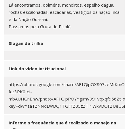
Lá encontramos, dolméns, monolitos, espelho dágua,
rochas escalonadas, escadarias, vestigios da nação Inca
e da Nação Guarani.
Passamos pela Gruta do Picolé,
Slogan da trilha
Link do vídeo institucional
https://photos.google.com/share/AF1QipOX807zeMfKmO
fcz3RK0Iei-
mbAUHGnBnw/photo/AF1QipPOYYgJmV991vqxqfci56Zt_xat
key=dWYzaTZNNklLWDQ1TGFFZ05zZTI1WkVDOFZUeU5n
Informe a frequência que é realizado o manejo na