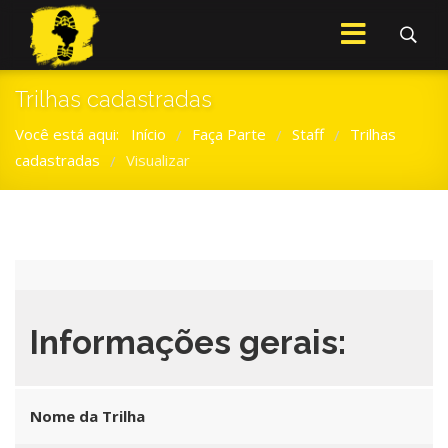
Trilhas cadastradas
Você está aqui:
Início
Faça Parte
Staff
Trilhas
/
/
/
cadastradas
Visualizar
/
Informações gerais:
Nome da Trilha