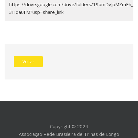
https://drive.google.com/drive/folders/19bmDvJpMZmEh_
3Hqa0FM?usp=share_link
Voltar
Copyright © 2024
Associação Rede Brasileira de Trilhas de Longo