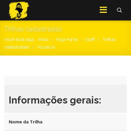
Trilhas cadastradas
Você está aqui:
Início
Faça Parte
Staff
Trilhas
/
/
/
cadastradas
Visualizar
/
Informações gerais:
Nome da Trilha