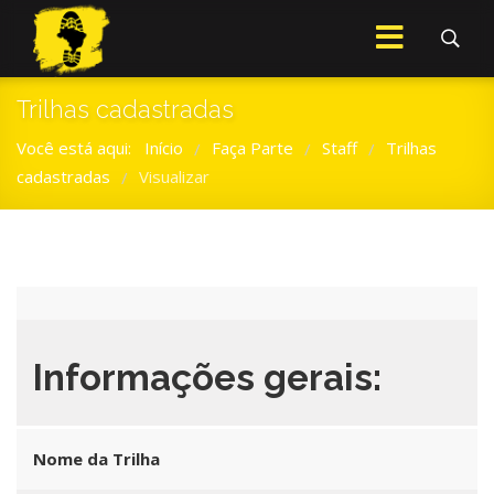
Trilhas cadastradas
Você está aqui:
Início
Faça Parte
Staff
Trilhas
/
/
/
cadastradas
Visualizar
/
Informações gerais:
Nome da Trilha