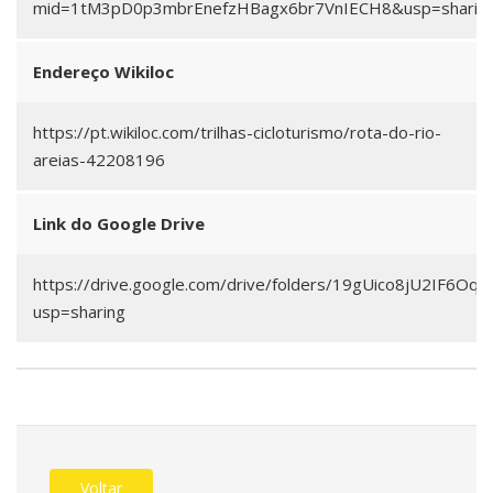
mid=1tM3pD0p3mbrEnefzHBagx6br7VnIECH8&usp=sharin
Endereço Wikiloc
https://pt.wikiloc.com/trilhas-cicloturismo/rota-do-rio-
areias-42208196
Link do Google Drive
https://drive.google.com/drive/folders/19gUico8jU2IF6O
usp=sharing
Voltar