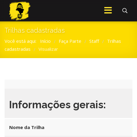
Trilhas cadastradas
Você está aqui:
Início
Faça Parte
Staff
Trilhas
/
/
/
cadastradas
Visualizar
/
Informações gerais:
Nome da Trilha