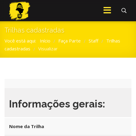
Trilhas cadastradas
Você está aqui:
Início
Faça Parte
Staff
Trilhas
/
/
/
cadastradas
Visualizar
/
Informações gerais:
Nome da Trilha