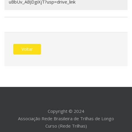
uBbUv_ABJDgiXjT?usp=drive_link
Voltar
Copyright © 2024
Associação Rede Brasileira de Trilhas de Longo
Curso (Rede Trilhas)