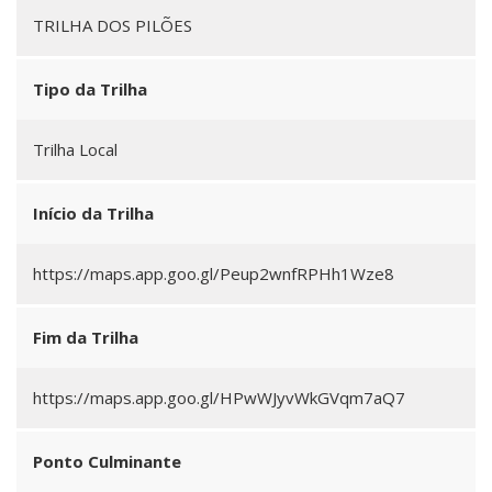
TRILHA DOS PILÕES
Tipo da Trilha
Trilha Local
Início da Trilha
https://maps.app.goo.gl/Peup2wnfRPHh1Wze8
Fim da Trilha
https://maps.app.goo.gl/HPwWJyvWkGVqm7aQ7
Ponto Culminante