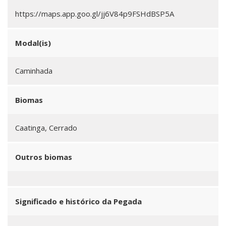
https://maps.app.goo.gl/jj6V84p9FSHdBSP5A
Modal(is)
Caminhada
Biomas
Caatinga, Cerrado
Outros biomas
Significado e histórico da Pegada