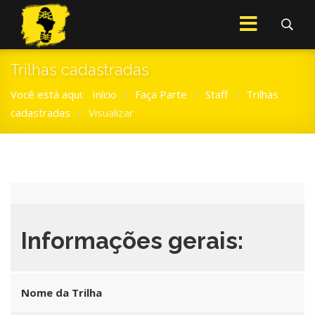
Trilhas cadastradas
Você está aqui:
Início
Faça Parte
Staff
Trilhas
/
/
/
cadastradas
Visualizar
/
Informações gerais:
Nome da Trilha