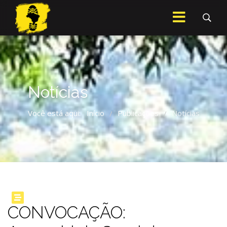
Notícias
Você está aqui:
Início
Publicações
Notícias
/
/
CONVOCAÇÃO: