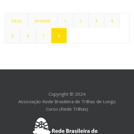
Início
Anterior
1
2
3
4
5
6
7
8
Copyright © 2024
Associação Rede Brasileira de Trilhas de Longo
Curso (Rede Trilhas)