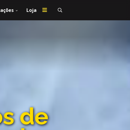
cações
Loja
s de