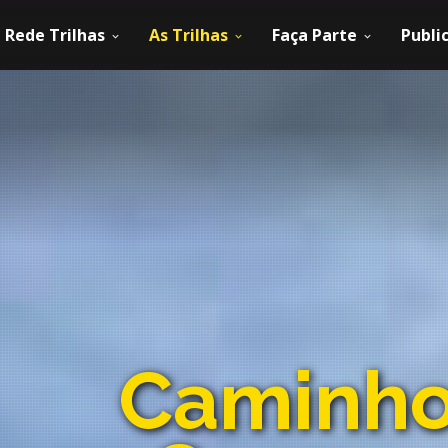
Rede Trilhas
As Trilhas
Faça Parte
Publi
Caminho