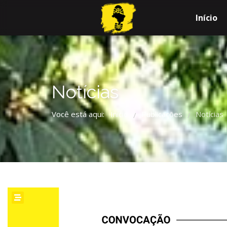
Início
Notícias
Você está aqui:
Início
Publicações
Notícias
/
/