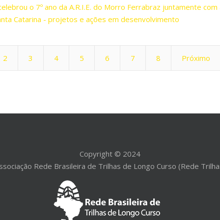
elebrou o 7º ano da A.R.I.E. do Morro Ferrabraz juntamente com 
Santa Catarina - projetos e ações em desenvolvimento
2
3
4
5
6
7
8
Próximo
Copyright © 2024
ssociação Rede Brasileira de Trilhas de Longo Curso (Rede Trilha