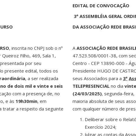
EDITAL DE CONVOCAÇÃO
3ª ASSEMBLÉIA GERAL ORDI
CURSO
DA ASSOCIAÇÃO REDE BRASI
URSO
, inscrita no CNPJ sob o nº
A
ASSOCIAÇÃO REDE BRASIL
ueiroz Filho, 469, Sala 1,
47.523.508/0001-38, com sede 
epresentada por seu
Centro - CEP 13890-000 - Ág
o presente edital, todos os
Presidente HUGO DE CASTR
raordinária
, a ser realizada
seus Associados para a
3ª
Ass
ano
de
dois
mil
e
vinte
e
seis
TELEPRESENCIAL
no dia
vinte
cação com a presença de, no
(24/03/2025)
, segunda-feira,
to, e às
19h30min
, em
maioria absoluta de seus asso
tratar a respeito da seguinte
com qualquer número de presen
Deliberar sobre o Relató
Exercício 2024;
Julgar as contas da Asso