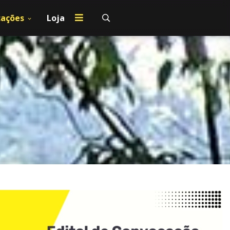
cações
Loja