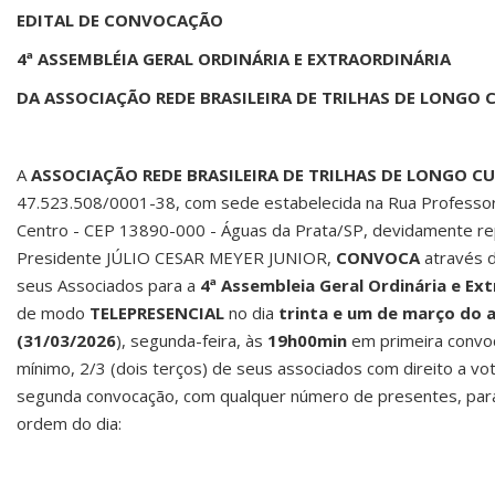
EDITAL DE CONVOCAÇÃO
4ª ASSEMBLÉIA GERAL ORDINÁRIA E EXTRAORDINÁRIA
DA ASSOCIAÇÃO REDE BRASILEIRA DE TRILHAS DE LONGO 
A
ASSOCIAÇÃO REDE BRASILEIRA DE TRILHAS
DE LONGO C
47.523.508/0001-38, com sede estabelecida na Rua Professor Q
Centro - CEP 13890-000 - Águas da Prata/SP, devidamente r
Presidente JÚLIO CESAR MEYER JUNIOR,
CONVOCA
através d
seus Associados para a
4ª
Assembleia Geral Ordinária e Ext
de modo
TELEPRESENCIAL
no dia
trinta
e
um
de
março
do
(31/03/2026
), segunda-feira, às
19h00min
em primeira convo
mínimo, 2/3 (dois terços) de seus associados com direito a vo
segunda convocação, com qualquer número de presentes, para 
ordem do dia: