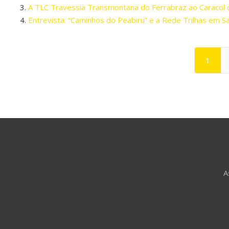
A TLC Travessia Transmontana do Ferrabraz ao Caracol c
Entrevista: “Caminhos do Peabiru” e a Rede Trilhas em 
1
A