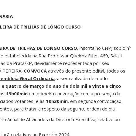
NÁRIA
LEIRA DE TRILHAS DE LONGO CURSO
EIRA DE TRILHAS DE LONGO CURSO
, inscrita no CNPJ sob o nº
estabelecida na Rua Professor Queiroz Filho, 469, Sala 1,
uas da Prata/SP, devidamente representada por seu
O PEREIRA,
CONVOCA
através do presente edital, todos os
embleia Geral Ordinária
, a ser realizada de modo
 e quatro de março do ano de dois mil e vinte e cinco
 às
19h00min
em primeira convocação com a presença da
ciados votantes, e às
19h30min
, em segunda convocação,
tes, para tratar a respeito da seguinte ordem do dia:
rio Anual de Atividades da Diretoria Executiva, relativo ao
ciação relativas ao Exercício 2024;