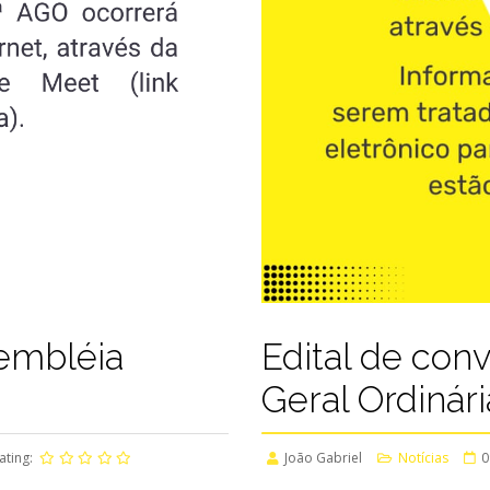
sembléia
Edital de con
Geral Ordinár
ating:
João Gabriel
Notícias
0