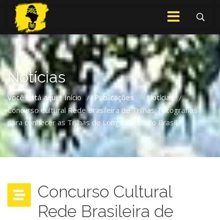
Notícias
Você está aqui:
Início
Publicações
Notícias
/
/
/
Concurso Cultural Rede Brasileira de Trilhas: Fotografias
para conhecer as Trilhas de Longo Curso do Brasil
Concurso Cultural
Rede Brasileira de