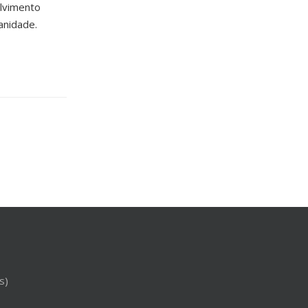
olvimento
anidade.
s)