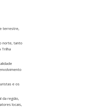
e terrestre,
 norte, tanto
 Trilha
ealidade
senvolvimento
uristas e os
l da região,
atores locais,