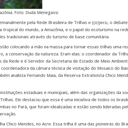
azônia. Foto: Duda Menegassi
emanalmente pela Rede Brasileira de Trilhas e ((o))eco, o debate
sta tropical do mundo, a Amazônia, e o papel do ecoturismo na re
s tradicionais através do turismo de base comunitária.
estão colocando a mão na massa para tornar essas trilhas uma re
o, a conservação da natureza. Eram elas: o coordenador da Tril
res da Rede e é Servidor da Secretaria de Estado de Meio Ambient
s, coordenadora da câmara técnica de visitação do Mosaico do Ba
ém analista Fernando Maia, da Reserva Extrativista Chico Mende
instituições estaduais e municipais, além das organizações da soc
rilhas. Ele destacou que essa é uma iniciativa de todos os brasil
ambas no Pará, que foram idealizadas e estão sendo lideradas p
ervação.
ha Chico Mendes, no Acre. Essa trilha é uma das pioneiras do Bra