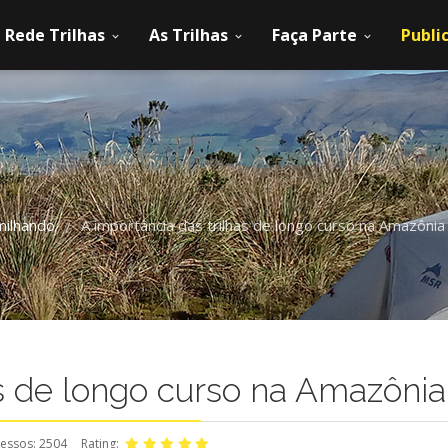
Rede Trilhas
As Trilhas
Faça Parte
Publi
milhando
A importância das trilhas de longo curso na Amazônia
/
as de longo curso na Amazônia
essos: 2504
Rating: