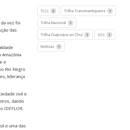
TLCs
Trilha Transmantiqueira
5
1
 da vez foi
Trilha Nacional
1
dução das
Trilha Oiapoque ao Chuí
UCs
1
1
Notícias
alidade
1
ha Amazônia
e e
ixo Rio Negro
s, liderança
iedade civil e
eiros, dando
elo IDEFLOR,
sil e uma das