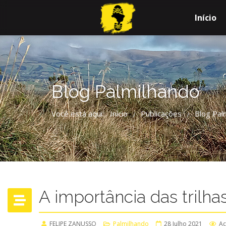
Início
Blog Palmilhando
Você está aqui:
Início
Publicações
Blog Pal
/
/
A importância das trilh
FELIPE ZANUSSO
Palmilhando
28 Julho 2021
Ac