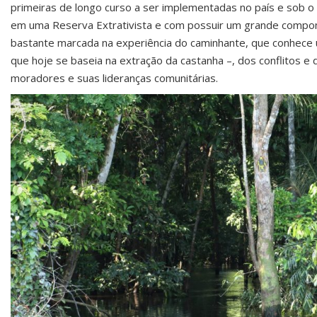
primeiras de longo curso a ser implementadas no país e sob o d
em uma Reserva Extrativista e com possuir um grande component
bastante marcada na experiência do caminhante, que conhece 
que hoje se baseia na extração da castanha –, dos conflitos e d
moradores e suas lideranças comunitárias.