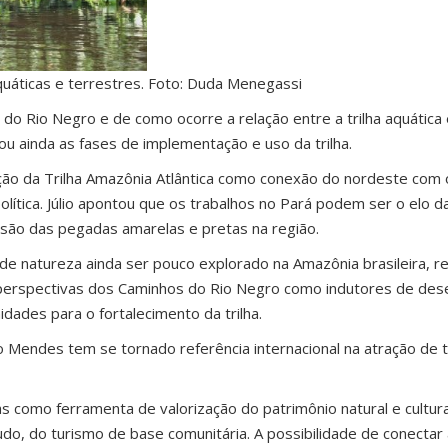
uáticas e terrestres. Foto: Duda Menegassi
o Rio Negro e de como ocorre a relação entre a trilha aquática 
ou ainda as fases de implementação e uso da trilha.
ão da Trilha Amazônia Atlântica como conexão do nordeste com o
ítica. Júlio apontou que os trabalhos no Pará podem ser o elo da
são das pegadas amarelas e pretas na região.
de natureza ainda ser pouco explorado na Amazônia brasileira, r
s perspectivas dos Caminhos do Rio Negro como indutores de de
dades para o fortalecimento da trilha.
Mendes tem se tornado referência internacional na atração de t
has como ferramenta de valorização do patrimônio natural e cultura
tudo, do turismo de base comunitária. A possibilidade de conectar 