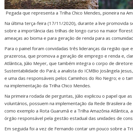
Pegada que representa a Trilha Chico Mendes, pioneira na Am
Na última terça-feira (17/11/2020), durante a live promovida s
sobre a importância das trilhas de longo curso na maior flore
ameaças ao bioma e para geração de renda para as comunidade
Para o painel foram convidadas três lideranças da região que 
prazerosa, que promova a geração de emprego e renda e, clar
Atlântica, Júlio Meyer, que também integra o corpo de direto
Sustentabilidade do Pará; a analista do ICMBio Josângela Jesu
e uma das responsáveis pelos Caminhos do Rio Negro; e o tamb
na implementação da Trilha Chico Mendes.
Na primeira rodada de perguntas, Júlio explicou o papel que as 
voluntários, possuem na implementação da Rede Brasileira de T
como exemplo a Rota Guarumã e a Trilha Amazônia Atlântica, 
órgão responsável pela gestão estadual das unidades de cons
Em seguida foi a vez de Fernando contar um pouco sobre a Tril