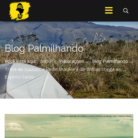
Blog Palmilhando
Você está aqui:
Início
Publicações
Blog Palmilhando
/
/
/
Trilha de Itaúnas: a Rede Brasileira de Trilhas chega ao
Espírito Santo