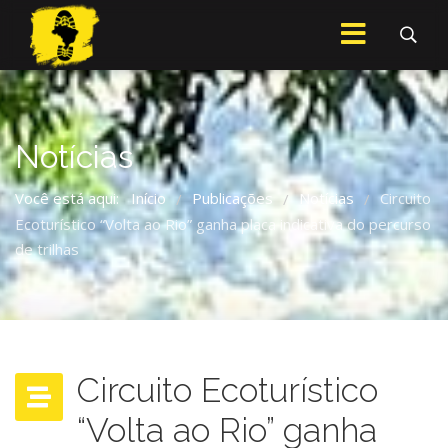
Notícias
Você está aqui:
Início
Publicações
Notícias
Circuito
/
/
/
Ecoturístico “Volta ao Rio” ganha placa indicativa do percurso
de trilhas
Circuito Ecoturístico
“Volta ao Rio” ganha