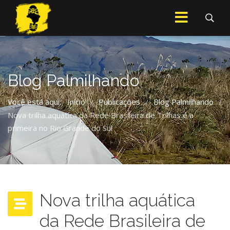
Blog Palmilhando
Você está aqui:
Início
Publicações
Blog Palmilhando
/
/
/
Nova trilha aquática da Rede Brasileira de Trilhas é a
primeira no Rio Grande do Sul
Nova trilha aquática
da Rede Brasileira de