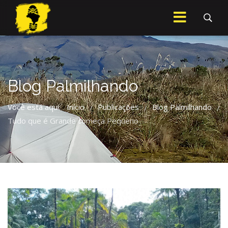
Blog Palmilhando
Você está aqui:
Início
Publicações
Blog Palmilhando
/
/
/
Tudo que é Grande começa Pequeno