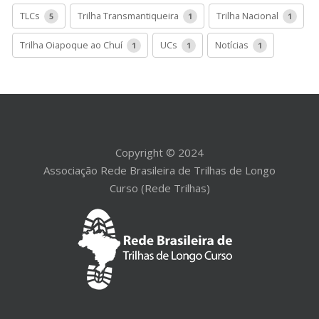
TLCs
Trilha Transmantiqueira
Trilha Nacional
5
1
1
Trilha Oiapoque ao Chuí
UCs
Notícias
1
1
1
Copyright © 2024
Associação Rede Brasileira de Trilhas de Longo
Curso (Rede Trilhas)