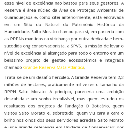
esse nível de excelência não bastou para seus gestores. A
Reserva é área núcleo da Área de Proteção Ambiental de
Guaraqueçaba e, como citei anteriormente, está encravada
em um Sítio do Natural do Patrimônio Histórico da
Humanidade. Salto Morato chamou para si, em parceria com
as RPPNs mantidas na vizinhança por outra dedicada e bem-
sucedida ong conservacionista, a SPVS, a missão de levar o
nível de excelência ali alcançado para todo o entorno em um
belíssimo projeto de gestão ecossistêmica e integrada
chamado
Grande Reserva Mata Atlântica
.
Trata-se de um desafio hercúleo. A Grande Reserva tem 2,2
milhões de hectares, praticamente mil vezes o tamanho da
RPPN Salto Morato. A princípio, pareceria uma ambição
descabida e um sonho irrealizável, mas quem estudou os
resultados dos projetos da Fundação O Boticário, quem
visitou Salto Morato e, sobretudo, quem viu cara a cara o
brilho nos olhos dos seus servidores acredita. Salto Morato
é uma grande referência em Unidade de Conservação; por